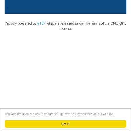
.
Proudly powered by
e107
which is released under the terms of the GNU GPL
License.
This website uses cookies to ensure you get the best experience on our website.
Got it!