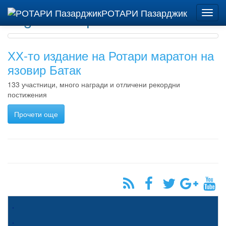
РОТАРИ Пазарджик
Tag: "язовир Батак"
Toggl
navig
ХХ-то издание на Ротари маратон на
язовир Батак
133 участници, много награди и отличени рекордни
постижения
Прочети още
.
.