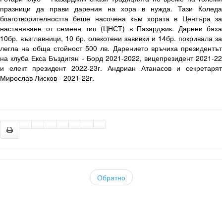
празници да прави дарения на хора в нужда. Тази Коледа
благотворителността беше насочена към хората в Центъра за
настаняване от семеен тип (ЦНСТ) в Пазарджик. Дарени бяха
10бр. възглавници, 10 бр. олекотени завивки и 14бр. покривала за
легла на обща стойност 500 лв. Дарението връчиха президентът
на клуба Екса Бъздигян - Борд 2021-2022, вицепрезидент 2021-22
и елект президент 2022-23г. Андриан Атанасов и секретарят
Мирослав Лисков - 2021-22г.
Обратно